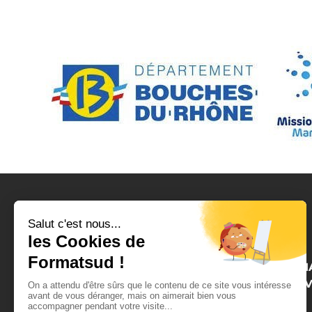
CENTRE DE FORM
BTP SECOND ŒU
(ADULTE)