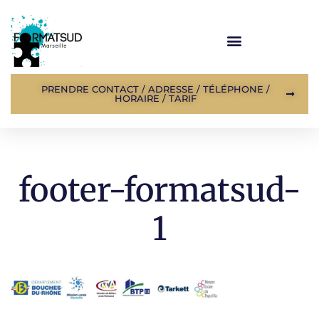
PRENDRE CONTACT / ADRESSE / TÉLÉPHONE /
HORAIRE / TARIF
footer-formatsud-
1