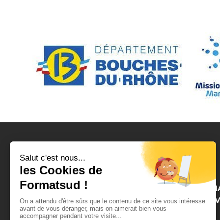
CENTRE DE FORM
BTP SECOND ŒU
(ADULTE)